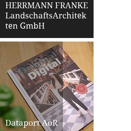
HERRMANN FRANKE
LandschaftsArchitek
ten GmbH
Dataport AöR