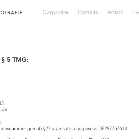
Corporate
Portraits
Artists
Ev
OGRAFIE
 § 5 TMG:
83
.de
:
kationsnummer gemäß §27 a Umsatzsteuergesetz: DE297757618