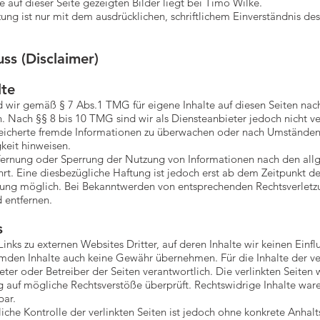
e auf dieser Seite gezeigten Bilder liegt bei Timo Wilke.
ng ist nur mit dem ausdrücklichen, schriftlichem Einverständnis de
ss (Disclaimer)
lte
nd wir gemäß § 7 Abs.1 TMG für eigene Inhalte auf diesen Seiten na
. Nach §§ 8 bis 10 TMG sind wir als Diensteanbieter jedoch nicht ver
eicherte fremde Informationen zu überwachen oder nach Umständen z
gkeit hinweisen.
tfernung oder Sperrung der Nutzung von Informationen nach den al
rt. Eine diesbezügliche Haftung ist jedoch erst ab dem Zeitpunkt de
zung möglich. Bei Bekanntwerden von entsprechenden Rechtsverlet
 entfernen.
s
inks zu externen Websites Dritter, auf deren Inhalte wir keinen Einf
emden Inhalte auch keine Gewähr übernehmen. Für die Inhalte der ver
ieter oder Betreiber der Seiten verantwortlich. Die verlinkten Seite
g auf mögliche Rechtsverstöße überprüft. Rechtswidrige Inhalte war
bar.
iche Kontrolle der verlinkten Seiten ist jedoch ohne konkrete Anhalt