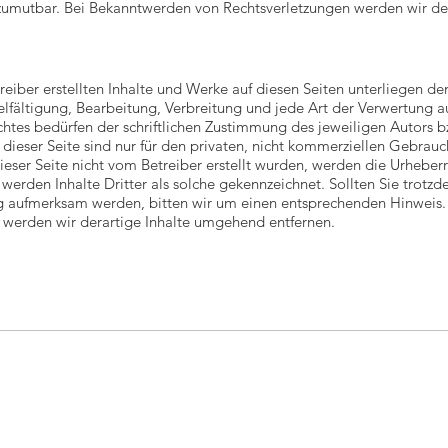
 zumutbar. Bei Bekanntwerden von Rechtsverletzungen werden wir der
reiber erstellten Inhalte und Werke auf diesen Seiten unterliegen d
elfältigung, Bearbeitung, Verbreitung und jede Art der Verwertung 
tes bedürfen der schriftlichen Zustimmung des jeweiligen Autors bzw
eser Seite sind nur für den privaten, nicht kommerziellen Gebrauch
dieser Seite nicht vom Betreiber erstellt wurden, werden die Urheberr
werden Inhalte Dritter als solche gekennzeichnet. Sollten Sie trotzd
g aufmerksam werden, bitten wir um einen entsprechenden Hinweis
 werden wir derartige Inhalte umgehend entfernen.
Studio​
Rechnungsanschrift
Im
hoop | Raum für Visuelles
Timo Wilke | Fotografie
Da
Wilhelminenstraße 13
Im Waldwinkel 62
24103 Kiel
24109 Kiel