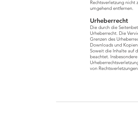
Rechtsverletzung nicht
umgehend entfernen.
Urheberrecht
Die durch die Seitenbet
Urheberrecht. Die Vervi
Grenzen des Urheberrech
Downloads und Kopien di
Soweit die Inhalte auf 
beachtet. Insbesondere 
Urheberrechtsverletzun
von Rechtsverletzungen
Timo Wilke
Fotografie
mail@timowilke.de
+49 176 65 60 32 01