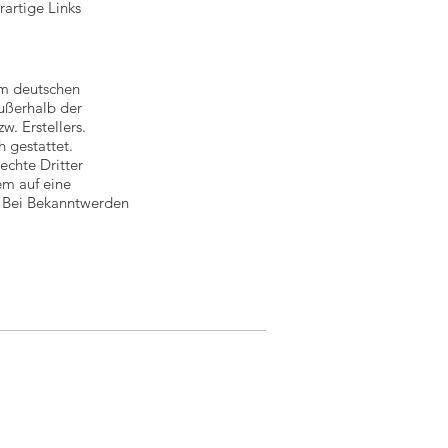
artige Links
em deutschen
außerhalb der
. Erstellers.
 gestattet.
echte Dritter
em auf eine
. Bei Bekanntwerden
pressum
tenschutzerklärung