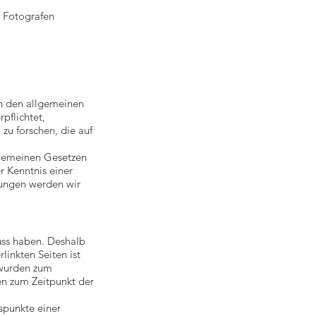
s Fotografen
ch den allgemeinen
pflichtet,
u forschen, die auf
lgemeinen Gesetzen
r Kenntnis einer
zungen werden wir
luss haben. Deshalb
linkten Seiten ist
n wurden zum
en zum Zeitpunkt der
spunkte einer