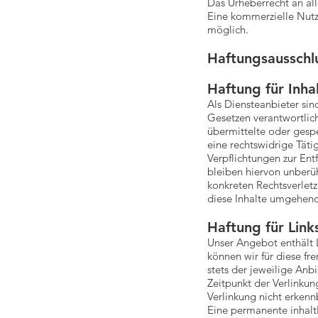
Das Urheberrecht an all
Eine kommerzielle Nutzu
möglich.
Haftungsausschlu
Haftung für Inha
Als Diensteanbieter si
Gesetzen verantwortlich
übermittelte oder gesp
eine rechtswidrige Täti
Verpflichtungen zur En
bleiben hiervon unberüh
konkreten Rechtsverlet
diese Inhalte umgehend
Haftung für Link
Unser Angebot enthält L
können wir für diese fr
stets der jeweilige Anb
Zeitpunkt der Verlinkun
Verlinkung nicht erkenn
Eine permanente inhaltl