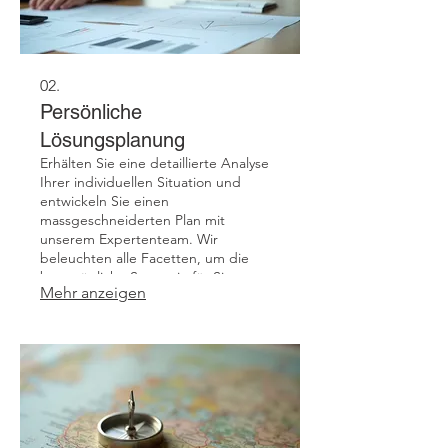
02.
Persönliche
Lösungsplanung
Erhälten Sie eine detaillierte Analyse
Ihrer individuellen Situation und
entwickeln Sie einen
massgeschneiderten Plan mit
unserem Expertenteam. Wir
beleuchten alle Facetten, um die
bestmögliche Strategie für Sie zu
Mehr anzeigen
erarbeiten. Ziel ist es, einen klaren
Weg zur Erreichung Ihrer spezifischen
Ziele aufzuzeigen.