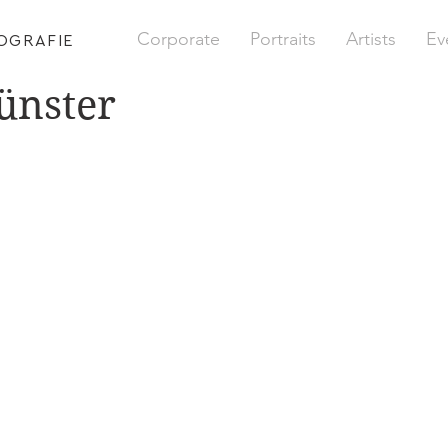
Corporate
Portraits
Artists
Ev
OGRAFIE
ünster